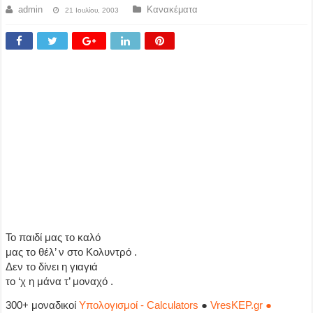
admin
Κανακέματα
21 Ιουλίου, 2003
Το παιδί μας το καλό
μας το θέλ’ ν στο Κολυντρό .
Δεν το δίνει η γιαγιά
το ‘χ η μάνα τ’ μοναχό .
300+ μοναδικοί
Υπολογισμοί - Calculators
●
VresKEP.gr ●