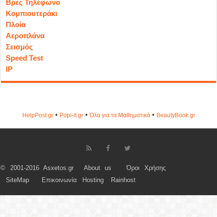
Βρες Τηλέφωνο
Κομπιουτεράκι
Πλοία
Αεροπλάνα
Σεισμός
Speed Test
IP
•
•
•
HelpPost.gr
Popi-it.gr
Όλα για τα Μαθηματικά
ΒeautyΒook.gr
© 2001-2016 Asxetos.gr
About us
Όροι Χρήσης
SiteMap
Επικοινωνία
Hosting
Rainhost