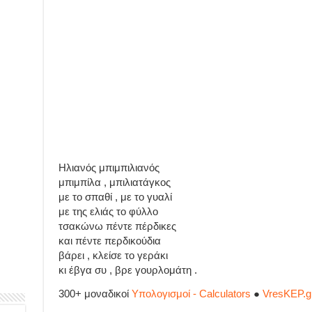
Ηλιανός μπιμπιλιανός
μπιμπίλα , μπιλιατάγκος
με το σπαθί , με το γυαλί
με της ελιάς το φύλλο
τσακώνω πέντε πέρδικες
και πέντε περδικούδια
βάρει , κλείσε το γεράκι
κι έβγα συ , βρε γουρλομάτη .
300+ μοναδικοί
Υπολογισμοί - Calculators
●
VresKEP.g