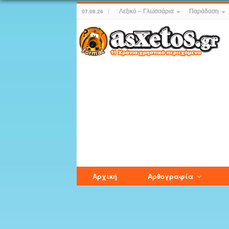
Λεξικό – Γλωσσάρια
Παράδοση
07.08.26
Αρχική
Αρθογραφία