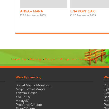
ΑΝΝΑ – ΜΑΝΑ
ΕΝΑ ΚΟΡΙΤΣΑΚΙ
20 Αυγούστου, 2003
20 Αυγούστου, 2003
•
•
•
HelpPost.gr
Popi-it.gr
Όλα για τα Μαθηματικά
ΒeautyΒook.gr
Web Προτάσεις
We
Social Media Monitoring
Ypo
Διαφημιστικα Δωρα
Fyl
Σάλτσα Πέστο
Get
ΣΝΙΤΣΕΛ
Bea
Μακιγιάζ
Mat
ProsforesCY.com
Pop
FlyerCY.com
Gou