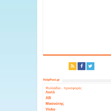
HelpPost.gr
Φυλλάδια - προσφορές
Λιντλ
ΑΒ
Μασούτης
Vicko