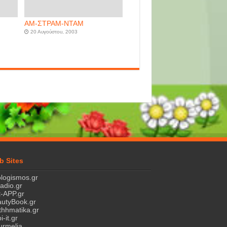
ΑΜ-ΣΤΡΑΜ-ΝΤΑΜ
20 Αυγούστου, 2003
b Sites
logismos.gr
ladio.gr
-APP.gr
utyBook.gr
hhmatika.gr
i-it.gr
rmelia