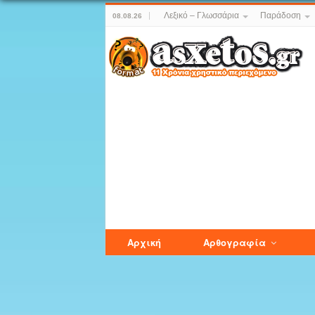
Λεξικό – Γλωσσάρια
Παράδοση
08.08.26
Αρχική
Αρθογραφία