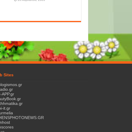
b Sites
logismos.gr
ladio.gr
-APP.gr
utyBook.gr
hhmatika.gr
i-it.gr
rmelia
HENSPHOTONEWS.GR
nhost
escores
τωρ