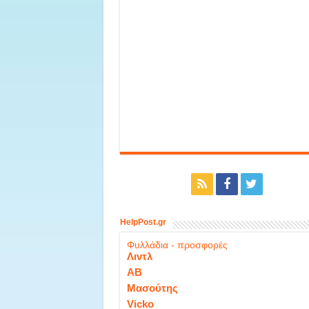
HelpPost.gr
Φυλλάδια - προσφορές
Λιντλ
ΑΒ
Μασούτης
Vicko