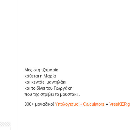
Μες στη τζαμαρία
κάθεται η Μαρία
και κεντάει μαντηλάκι
και το δίνει του Γιωργάκη
που της στρίβει το μουστάκι .
300+ μοναδικοί
Υπολογισμοί - Calculators
●
VresKEP.g