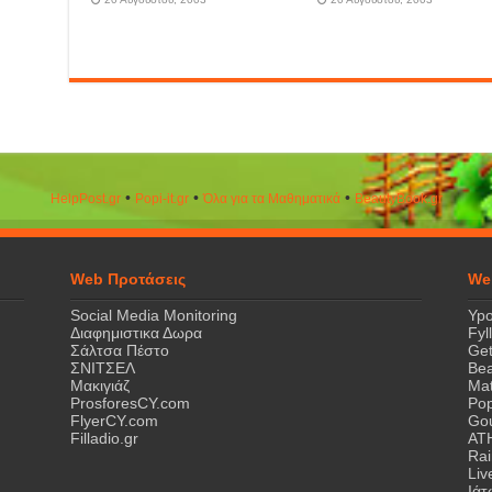
•
•
•
HelpPost.gr
Popi-it.gr
Όλα για τα Μαθηματικά
ΒeautyΒook.gr
Web Προτάσεις
We
Social Media Monitoring
Ypo
Διαφημιστικα Δωρα
Fyl
Σάλτσα Πέστο
Get
ΣΝΙΤΣΕΛ
Bea
Μακιγιάζ
Mat
ProsforesCY.com
Pop
FlyerCY.com
Gou
Filladio.gr
AT
Rai
Liv
Ιά