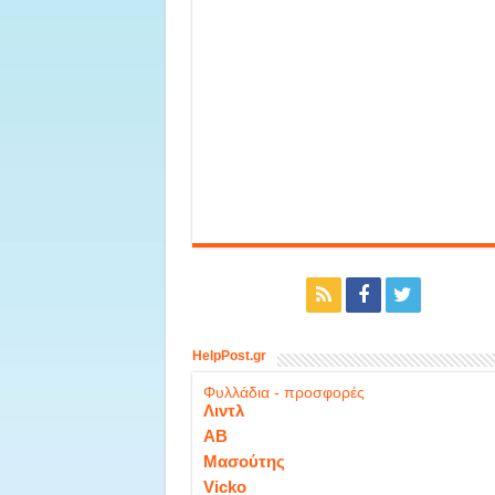
HelpPost.gr
Φυλλάδια - προσφορές
Λιντλ
ΑΒ
Μασούτης
Vicko