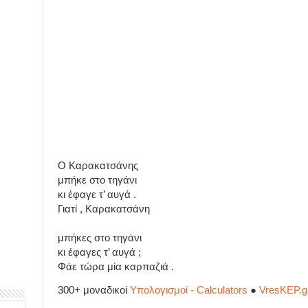
Ο Καρακατσάνης
μπήκε στο τηγάνι
κι έφαγε τ’ αυγά .
Γιατί , Καρακατσάνη
μπήκες στο τηγάνι
κι έφαγες τ’ αυγά ;
Φάε τώρα μία καρπαζιά .
300+ μοναδικοί
Υπολογισμοί - Calculators
●
VresKEP.g