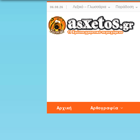
Λεξικό – Γλωσσάρια
Παράδοση
06.08.26
Αρχική
Αρθογραφία