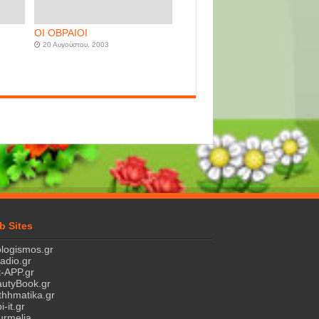
ΟΙ ΟΒΡΑΙΟΙ
20 Αυγούστου, 2003
b Sites
logismos.gr
ladio.gr
-APP.gr
utyBook.gr
hhmatika.gr
i-it.gr
rmelia