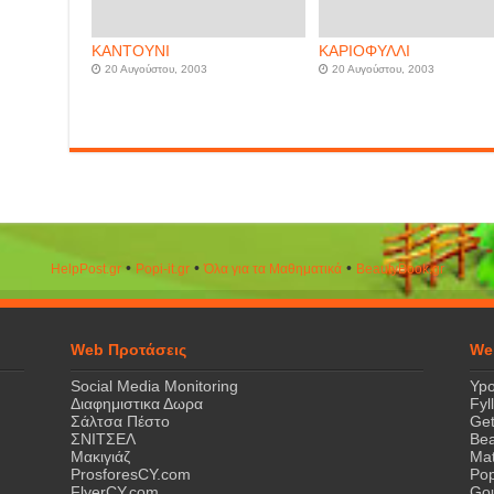
ΚΑΝΤΟΥΝΙ
ΚΑΡΙΟΦΥΛΛΙ
20 Αυγούστου, 2003
20 Αυγούστου, 2003
•
•
•
HelpPost.gr
Popi-it.gr
Όλα για τα Μαθηματικά
ΒeautyΒook.gr
Web Προτάσεις
We
Social Media Monitoring
Ypo
Διαφημιστικα Δωρα
Fyl
Σάλτσα Πέστο
Get
ΣΝΙΤΣΕΛ
Bea
Μακιγιάζ
Mat
ProsforesCY.com
Pop
FlyerCY.com
Gou