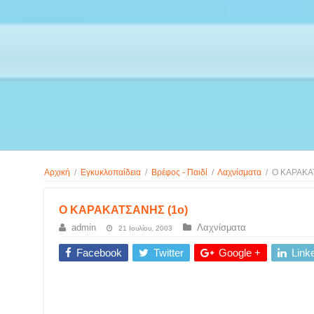
Αρχική
/
Εγκυκλοπαίδεια
/
Βρέφος - Παιδί
/
Λαχνίσματα
/
Ο ΚΑΡΑΚΑ
Ο ΚΑΡΑΚΑΤΣΑΝΗΣ (1ο)
admin
Λαχνίσματα
21 Ιουλίου, 2003
Facebook
Twitter
Google +
Link