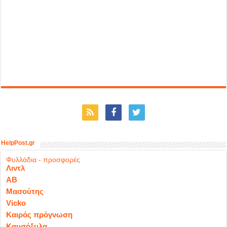
HelpPost.gr
Φυλλάδια - προσφορές
Λιντλ
ΑΒ
Μασούτης
Vicko
Καιρός πρόγνωση
Καυσόξυλα