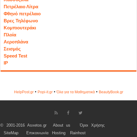
Πετρέλαιο Λίτρα
Φθηνό πετρέλαιο
Βρες Τηλέφωνο
Κομπιουτεράκι
Πλοία
Αεροπλάνα
Σεισμός
Speed Test
IP
•
•
•
HelpPost.gr
Popi-it.gr
Όλα για τα Μαθηματικά
ΒeautyΒook.gr
© 2001-2016 Asxetos.gr
About us
Όροι Χρήσης
SiteMap
Επικοινωνία
Hosting
Rainhost