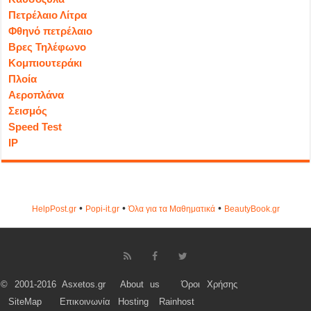
Πετρέλαιο Λίτρα
Φθηνό πετρέλαιο
Βρες Τηλέφωνο
Κομπιουτεράκι
Πλοία
Αεροπλάνα
Σεισμός
Speed Test
IP
•
•
•
HelpPost.gr
Popi-it.gr
Όλα για τα Μαθηματικά
ΒeautyΒook.gr
© 2001-2016 Asxetos.gr
About us
Όροι Χρήσης
SiteMap
Επικοινωνία
Hosting
Rainhost