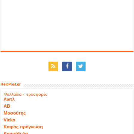
HelpPost.gr
Φυλλάδια - προσφορές
Λιντλ
ΑΒ
Μασούτης
Vicko
Καιρός πρόγνωση
Καυσόξυλα