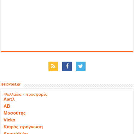
HelpPost.gr
Φυλλάδια - προσφορές
Λιντλ
ΑΒ
Μασούτης
Vicko
Καιρός πρόγνωση
Καυσόξυλα