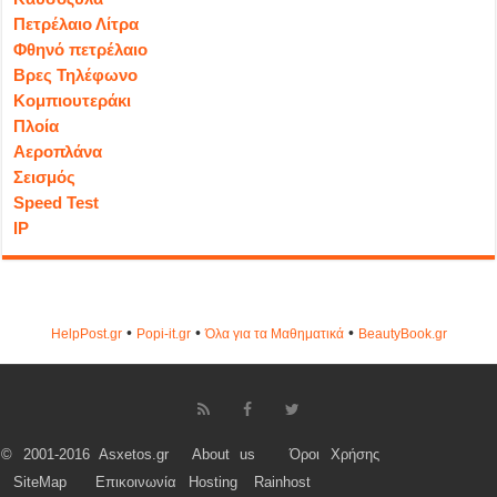
Πετρέλαιο Λίτρα
Φθηνό πετρέλαιο
Βρες Τηλέφωνο
Κομπιουτεράκι
Πλοία
Αεροπλάνα
Σεισμός
Speed Test
IP
•
•
•
HelpPost.gr
Popi-it.gr
Όλα για τα Μαθηματικά
ΒeautyΒook.gr
© 2001-2016 Asxetos.gr
About us
Όροι Χρήσης
SiteMap
Επικοινωνία
Hosting
Rainhost