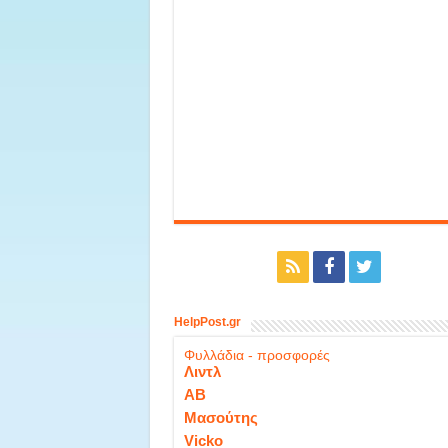
HelpPost.gr
Φυλλάδια - προσφορές
Λιντλ
ΑΒ
Μασούτης
Vicko