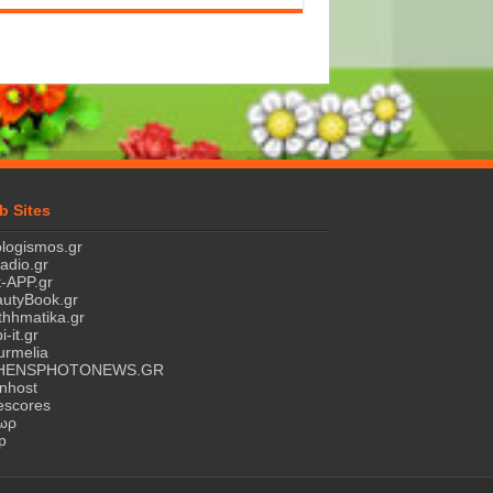
b Sites
logismos.gr
ladio.gr
-APP.gr
utyBook.gr
hhmatika.gr
i-it.gr
rmelia
HENSPHOTONEWS.GR
nhost
escores
τωρ
p