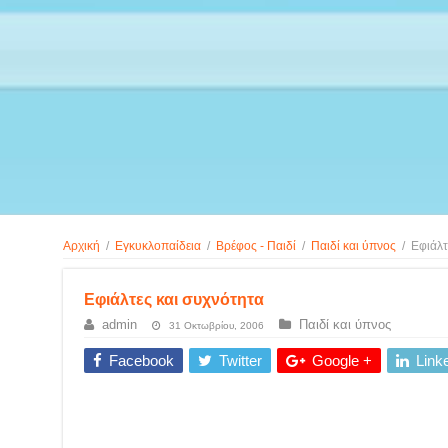
Αρχική
/
Εγκυκλοπαίδεια
/
Βρέφος - Παιδί
/
Παιδί και ύπνος
/
Εφιάλτ
Εφιάλτες και συχνότητα
admin
Παιδί και ύπνος
31 Οκτωβρίου, 2006
Facebook
Twitter
Google +
Link