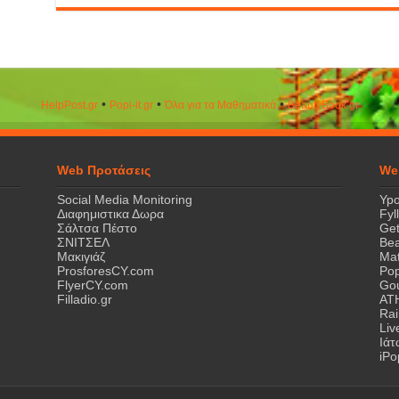
•
•
•
HelpPost.gr
Popi-it.gr
Όλα για τα Μαθηματικά
ΒeautyΒook.gr
Web Προτάσεις
We
Social Media Monitoring
Ypo
Διαφημιστικα Δωρα
Fyl
Σάλτσα Πέστο
Get
ΣΝΙΤΣΕΛ
Bea
Μακιγιάζ
Mat
ProsforesCY.com
Pop
FlyerCY.com
Gou
Filladio.gr
AT
Rai
Liv
Ιά
iPo