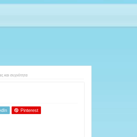
ες και συχνότητα
edIn
Pinterest