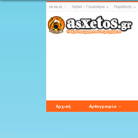
Λεξικό – Γλωσσάρια
Παράδοση
08.08.26
Αρχική
Αρθογραφία