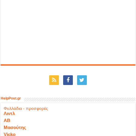
HelpPost.gr
Φυλλάδια - προσφορές
Λιντλ
ΑΒ
Μασούτης
Vicko