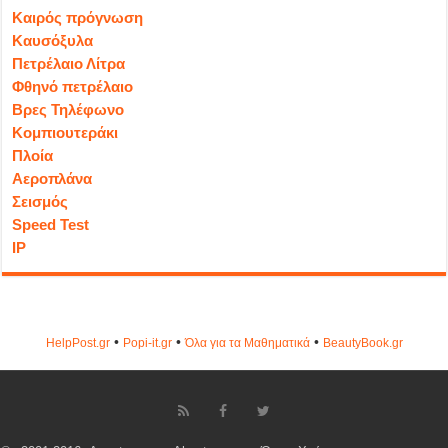
Καιρός πρόγνωση
Καυσόξυλα
Πετρέλαιο Λίτρα
Φθηνό πετρέλαιο
Βρες Τηλέφωνο
Κομπιουτεράκι
Πλοία
Αεροπλάνα
Σεισμός
Speed Test
IP
•
•
•
HelpPost.gr
Popi-it.gr
Όλα για τα Μαθηματικά
ΒeautyΒook.gr