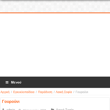
Μενού
Αρχική
/
Εγκυκλοπαίδεια
/
Παράδοση
/
Λαική Σοφία
/
Γουρούνι
Γουρούνι
admin
Λαική Σοφία