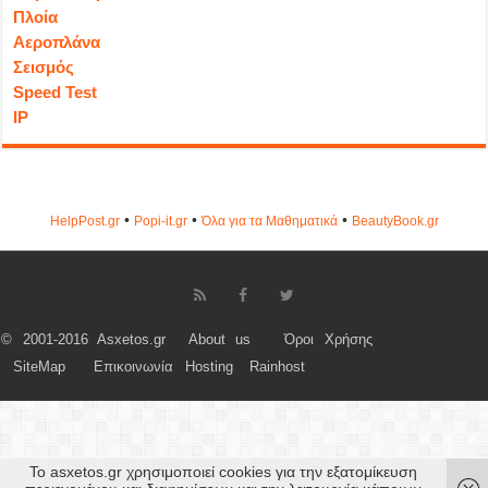
Πλοία
Αεροπλάνα
Σεισμός
Speed Test
IP
•
•
•
HelpPost.gr
Popi-it.gr
Όλα για τα Μαθηματικά
ΒeautyΒook.gr
© 2001-2016 Asxetos.gr
About us
Όροι Χρήσης
SiteMap
Επικοινωνία
Hosting
Rainhost
Το asxetos.gr χρησιμοποιεί cookies για την εξατομίκευση