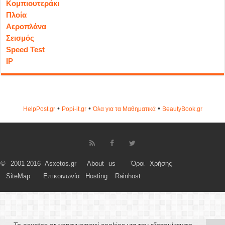
Κομπιουτεράκι
Πλοία
Αεροπλάνα
Σεισμός
Speed Test
IP
•
•
•
HelpPost.gr
Popi-it.gr
Όλα για τα Μαθηματικά
ΒeautyΒook.gr
© 2001-2016 Asxetos.gr
About us
Όροι Χρήσης
SiteMap
Επικοινωνία
Hosting
Rainhost