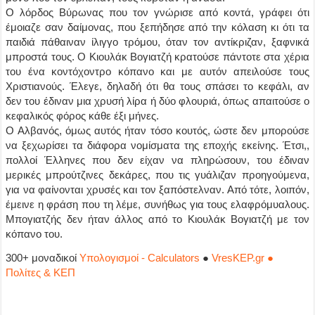
Ο λόρδος Βύρωνας που τον γνώρισε από κοντά, γράφει ότι
έμοιαζε σαν δαίμονας, που ξεπήδησε από την κόλαση κι ότι τα
παιδιά πάθαιναν ίλιγγο τρόμου, όταν τον αντίκριζαν, ξαφνικά
μπροστά τους. Ο Κιουλάκ Βογιατζή κρατούσε πάντοτε στα χέρια
του ένα κοντόχοντρο κόπανο και με αυτόν απειλούσε τους
Χριστιανούς. Έλεγε, δηλαδή ότι θα τους σπάσει το κεφάλι, αν
δεν του έδιναν μια χρυσή λίρα ή δύο φλουριά, όπως απαιτούσε ο
κεφαλικός φόρος κάθε έξι μήνες.
Ο Αλβανός, όμως αυτός ήταν τόσο κουτός, ώστε δεν μπορούσε
να ξεχωρίσει τα διάφορα νομίσματα της εποχής εκείνης. Έτσι,,
πολλοί Έλληνες που δεν είχαν να πληρώσουν, του έδιναν
μερικές μπρούτζινες δεκάρες, που τις γυάλιζαν προηγούμενα,
για να φαίνονται χρυσές και τον ξαπόστελναν. Από τότε, λοιπόν,
έμεινε η φράση που τη λέμε, συνήθως για τους ελαφρόμυαλους.
Μπογιατζής δεν ήταν άλλος από το Κιουλάκ Βογιατζή με τον
κόπανο του.
300+ μοναδικοί
Υπολογισμοί - Calculators
●
VresKEP.gr ●
Πολίτες & ΚΕΠ