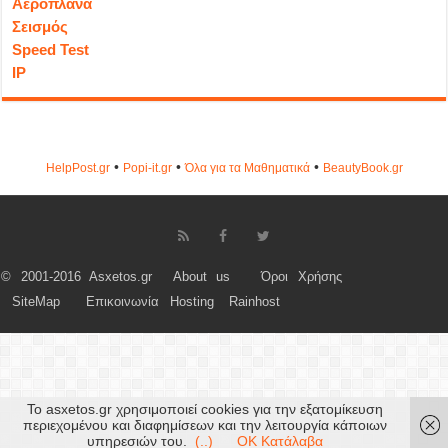
Αεροπλάνα
Σεισμός
Speed Test
IP
•
•
•
HelpPost.gr
Popi-it.gr
Όλα για τα Μαθηματικά
ΒeautyΒook.gr
© 2001-2016 Asxetos.gr
About us
Όροι Χρήσης
SiteMap
Επικοινωνία
Hosting
Rainhost
Το asxetos.gr χρησιμοποιεί cookies για την εξατομίκευση
περιεχομένου και διαφημίσεων και την λειτουργία κάποιων
υπηρεσιών του.
(..)
OK Κατάλαβα