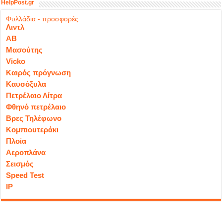
HelpPost.gr
Φυλλάδια - προσφορές
Λιντλ
ΑΒ
Μασούτης
Vicko
Καιρός πρόγνωση
Καυσόξυλα
Πετρέλαιο Λίτρα
Φθηνό πετρέλαιο
Βρες Τηλέφωνο
Κομπιουτεράκι
Πλοία
Αεροπλάνα
Σεισμός
Speed Test
IP