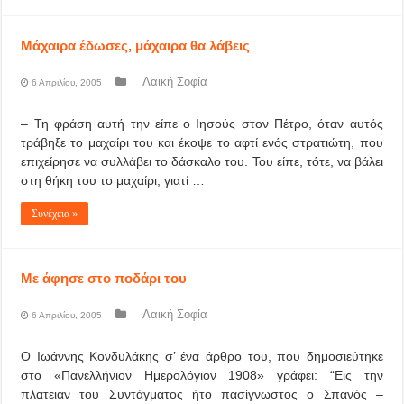
Μάχαιρα έδωσες, μάχαιρα θα λάβεις
Λαική Σοφία
6 Απριλίου, 2005
– Τη φράση αυτή την είπε ο Ιησούς στον Πέτρο, όταν αυτός
τράβηξε το μαχαίρι του και έκοψε το αφτί ενός στρατιώτη, που
επιχείρησε να συλλάβει το δάσκαλο του. Του είπε, τότε, να βάλει
στη θήκη του το μαχαίρι, γιατί …
Συνέχεια »
Με άφησε στο ποδάρι του
Λαική Σοφία
6 Απριλίου, 2005
Ο Ιωάννης Κονδυλάκης σ’ ένα άρθρο του, που δημοσιεύτηκε
στο «Πανελλήνιον Ημερολόγιον 1908» γράφει: “Εις την
πλατειαν του Συντάγματος ήτο πασίγνωστος ο Σπανός –