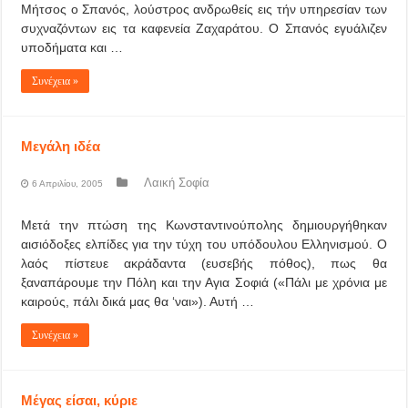
Μήτσος ο Σπανός, λούστρος ανδρωθείς εις τήν υπηρεσίαν των
συχναζόντων εις τα καφενεία Ζαχαράτου. Ο Σπανός εγυάλιζεν
υποδήματα και …
Συνέχεια »
Μεγάλη ιδέα
Λαική Σοφία
6 Απριλίου, 2005
Μετά την πτώση της Κωνσταντινούπολης δημιουργήθηκαν
αισιόδοξες ελπίδες για την τύχη του υπόδουλου Ελληνισμού. Ο
λαός πίστευε ακράδαντα (ευσεβής πόθος), πως θα
ξαναπάρουμε την Πόλη και την Αγια Σοφιά («Πάλι με χρόνια με
καιρούς, πάλι δικά μας θα ‘ναι»). Αυτή …
Συνέχεια »
Μέγας είσαι, κύριε