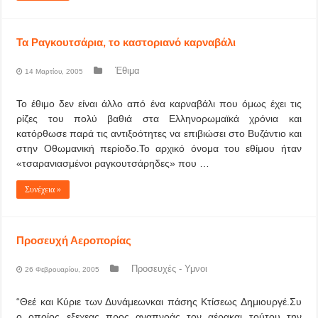
Τα Ραγκουτσάρια, το καστοριανό καρναβάλι
Έθιμα
14 Μαρτίου, 2005
Το έθιμο δεν είναι άλλο από ένα καρναβάλι που όμως έχει τις
ρίζες του πολύ βαθιά στα Ελληνορωμαϊκά χρόνια και
κατόρθωσε παρά τις αντιξοότητες να επιβιώσει στο Βυζάντιο και
στην Οθωμανική περίοδο.Το αρχικό όνομα του εθίμου ήταν
«τσαρανιασμένοι ραγκουτσάρηδες» που …
Συνέχεια »
Προσευχή Αεροπορίας
Προσευχές - Υμνοι
26 Φεβρουαρίου, 2005
“Θεέ και Κύριε των Δυνάμεωνκαι πάσης Κτίσεως Δημιουργέ.Συ
ο οποίος εξεχεας προς αναπνοάς τον αέρακαι τούτου την