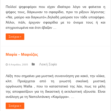
Πολλοί ψηφοφόροι που είχαν ιδιαίτερο λόγο να φαίνεται η
ψήφος τους, δάγκωναν το σφαιρίδιο, πριν το ρίξουν λέγοντας:
«Να, μαύρο και δαγκωτό»,δηλαδή μαύρισε τον τάδε υποψήφιο.
Άλλοι, πάλι, έριχναν σφαιρίδια με το όνομα τους ή και
επιχρυσωμένα και έτσι έβαζαν …
Συνέχεια »
Μαφία – Μαφιόζος
Λαική Σοφία
6 Απριλίου, 2005
Λέξη που σημαίνει μια μυστική συνεννόηση για κακό, την κλίκα,
κλπ. Προέρχεται από τη γνωστή σικελική μυστική
οργάνωση Mafia , που το καταστατικό της λέει, πως τα μέλη
της αποφασίζουν για τη δικαστική ή εκτελεστική εξουσία. Είναι
ανάλογη με τη Ναπολιτάνικη «Καμόρρα». …
Συνέχεια »