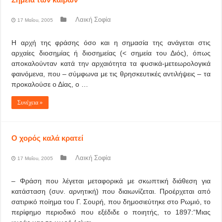
Λαική Σοφία
17 Μαΐου, 2005
Η αρχή της φράσης όσο και η σημασία της ανάγεται στις
αρχαίες διοσημίας ή διοσημείας (< σημεία του Διός), όπως
αποκαλούνταν κατά την αρχαιότητα τα φυσικά-μετεωρολογικά
φαινόμενα, που – σύμφωνα με τις θρησκευτικές αντιλήψεις – τα
προκαλούσε ο Δίας, ο …
Συνέχεια »
Ο χορός καλά κρατεί
Λαική Σοφία
17 Μαΐου, 2005
– Φράση που λέγεται μεταφορικά με σκωπτική διάθεση για
κατάσταση (συν. αρνητική) που διαιωνίζεται. Προέρχεται από
σατιρικό ποίημα του Γ. Σουρή, που δημοσιεύτηκε στο Ρωμιό, το
περίφημο περιοδικό που εξέδιδε ο ποιητής, το 1897:“Μιας