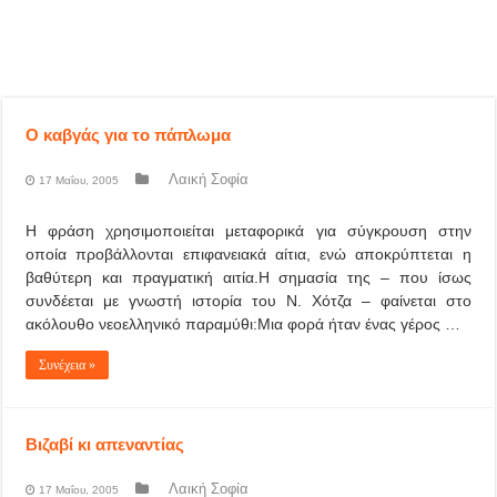
Ο καβγάς για το πάπλωμα
Λαική Σοφία
17 Μαΐου, 2005
Η φράση χρησιμοποιείται μεταφορικά για σύγκρουση στην
οποία προβάλλονται επιφανειακά αίτια, ενώ αποκρύπτεται η
βαθύτερη και πραγματική αιτία.Η σημασία της – που ίσως
συνδέεται με γνωστή ιστορία του Ν. Χότζα – φαίνεται στο
ακόλουθο νεοελληνικό παραμύθι:Μια φορά ήταν ένας γέρος …
Συνέχεια »
Βιζαβί κι απεναντίας
Λαική Σοφία
17 Μαΐου, 2005