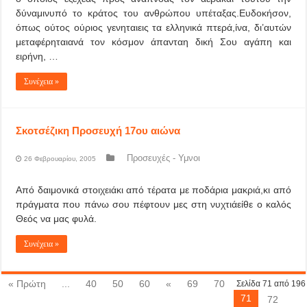
δύναμινυπό το κράτος του ανθρώπου υπέταξας.Ευδοκήσον,
όπως ούτος ούριος γενηταιεις τα ελληνικά πτερά,ίνα, δι’αυτών
μεταφέρηταιανά τον κόσμον άπανταη δική Σου αγάπη και
ειρήνη, …
Συνέχεια »
Σκοτσέζικη Προσευχή 17ου αιώνα
Προσευχές - Υμνοι
26 Φεβρουαρίου, 2005
Από δαιμονικά στοιχειάκι από τέρατα με ποδάρια μακριά,κι από
πράγματα που πάνω σου πέφτουν μες στη νυχτιάείθε ο καλός
Θεός να μας φυλά.
Συνέχεια »
« Πρώτη
...
40
50
60
«
69
70
Σελίδα 71 από 196
71
72