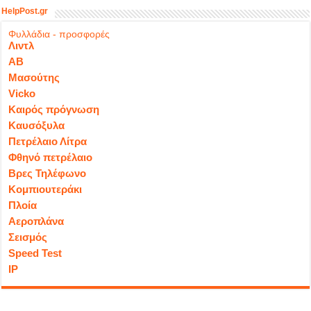
HelpPost.gr
Φυλλάδια - προσφορές
Λιντλ
ΑΒ
Μασούτης
Vicko
Καιρός πρόγνωση
Καυσόξυλα
Πετρέλαιο Λίτρα
Φθηνό πετρέλαιο
Βρες Τηλέφωνο
Κομπιουτεράκι
Πλοία
Αεροπλάνα
Σεισμός
Speed Test
IP