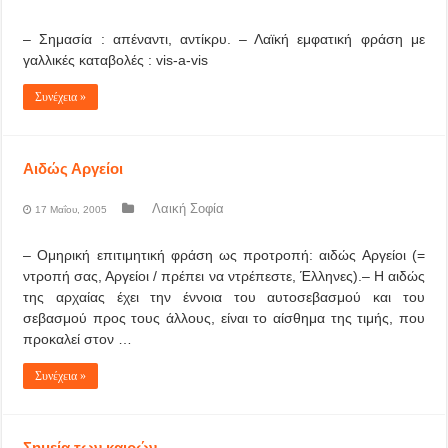
– Σημασία : απέναντι, αντίκρυ. – Λαϊκή εμφατική φράση με
γαλλικές καταβολές : vis-a-vis
Συνέχεια »
Αιδώς Αργείοι
Λαική Σοφία
17 Μαΐου, 2005
– Ομηρική επιτιμητική φράση ως προτροπή: αιδώς Αργείοι (=
ντροπή σας, Αργείοι / πρέπει να ντρέπεστε, Έλληνες).– Η αιδώς
της αρχαίας έχει την έννοια του αυτοσεβασμού και του
σεβασμού προς τους άλλους, είναι το αίσθημα της τιμής, που
προκαλεί στον …
Συνέχεια »
Σημεία των καιρών