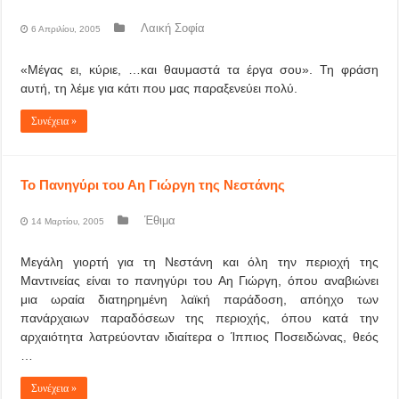
Λαική Σοφία
6 Απριλίου, 2005
«Μέγας ει, κύριε, …και θαυμαστά τα έργα σου». Τη φράση
αυτή, τη λέμε για κάτι που μας παραξενεύει πολύ.
Συνέχεια »
Το Πανηγύρι του Αη Γιώργη της Νεστάνης
Έθιμα
14 Μαρτίου, 2005
Μεγάλη γιορτή για τη Νεστάνη και όλη την περιοχή της
Μαντινείας είναι το πανηγύρι του Αη Γιώργη, όπου αναβιώνει
μια ωραία διατηρημένη λαϊκή παράδοση, απόηχο των
πανάρχαιων παραδόσεων της περιοχής, όπου κατά την
αρχαιότητα λατρεύονταν ιδιαίτερα ο Ίππιος Ποσειδώνας, θεός
…
Συνέχεια »