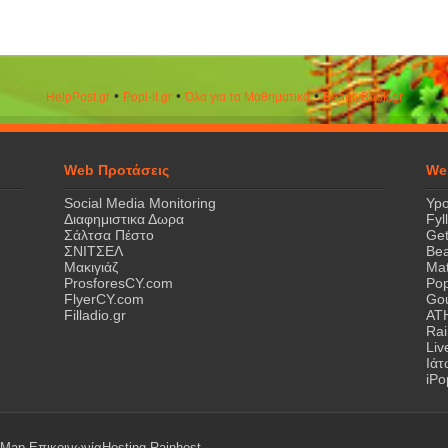
•
•
•
HelpPost.gr
Popi-it.gr
Όλα για τα Μαθηματικά
ΒeautyΒook.gr
Web Προτάσεις
We
Social Media Monitoring
Ypo
Διαφημιστικα Δωρα
Fyl
Σάλτσα Πέστο
Get
ΣΝΙΤΣΕΛ
Bea
Μακιγιάζ
Mat
ProsforesCY.com
Pop
FlyerCY.com
Gou
Filladio.gr
AT
Rai
Liv
Ιά
iPo