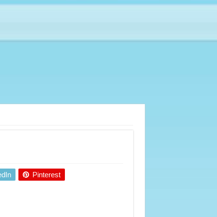
edIn
Pinterest