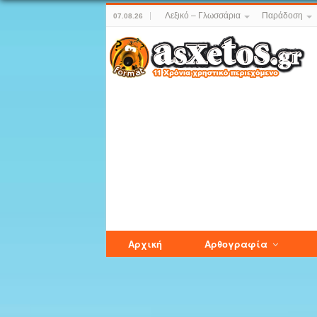
Λεξικό – Γλωσσάρια
Παράδοση
07.08.26
Αρχική
Αρθογραφία