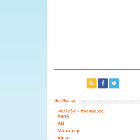
HelpPost.gr
Φυλλάδια - προσφορές
Λιντλ
ΑΒ
Μασούτης
Vicko