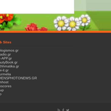
b Sites
logismos.gr
ladio.gr
-APP.gr
utyBook.gr
hhmatika.gr
i-it.gr
rmelia
HENSPHOTONEWS.GR
nhost
escores
τωρ
p