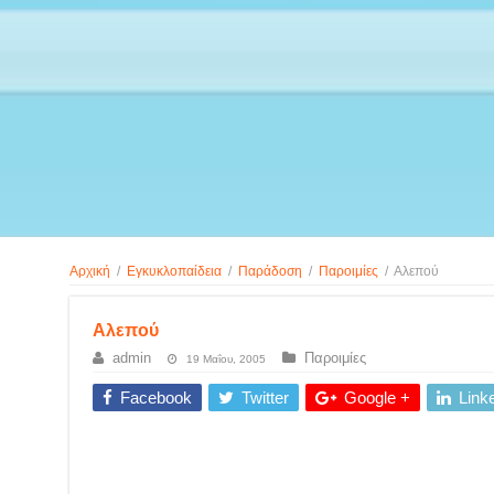
Αρχική
/
Εγκυκλοπαίδεια
/
Παράδοση
/
Παροιμίες
/
Αλεπού
Αλεπού
admin
Παροιμίες
19 Μαΐου, 2005
Facebook
Twitter
Google +
Link