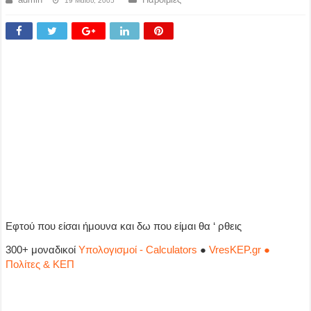
19 Μαΐου, 2005
Εφτού που είσαι ήμουνα και δω που είμαι θα ‘ ρθεις
300+ μοναδικοί
Υπολογισμοί - Calculators
●
VresKEP.gr ●
Πολίτες & ΚΕΠ