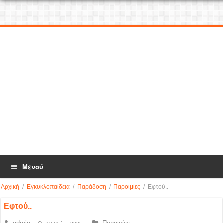
Μενού
Αρχική
/
Εγκυκλοπαίδεια
/
Παράδοση
/
Παροιμίες
/
Εφτού..
Εφτού..
admin
Παροιμίες