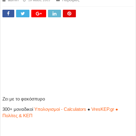
19 Μαΐου, 2005
Ζει με το φακόσπυρο
300+ μοναδικοί
Υπολογισμοί - Calculators
●
VresKEP.gr ●
Πολίτες & ΚΕΠ