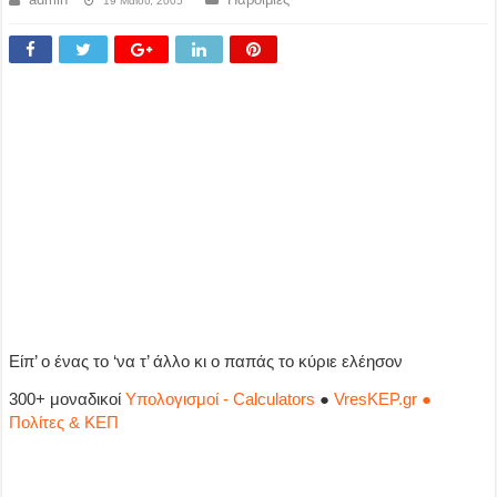
19 Μαΐου, 2005
Είπ’ ο ένας το ‘να τ’ άλλο κι ο παπάς το κύριε ελέησον
300+ μοναδικοί
Υπολογισμοί - Calculators
●
VresKEP.gr ●
Πολίτες & ΚΕΠ