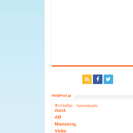
HelpPost.gr
Φυλλάδια - προσφορές
Λιντλ
ΑΒ
Μασούτης
Vicko