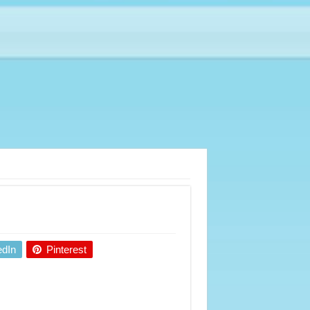
edIn
Pinterest