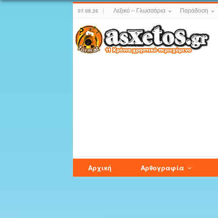
Λεξικό – Γλωσσάρια
Παράδοση
07.08.26
Αρχική
Αρθογραφία