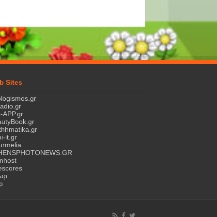
b Sites
logismos.gr
ladio.gr
-APP.gr
utyBook.gr
hhmatika.gr
i-it.gr
rmelia
HENSPHOTONEWS.GR
nhost
escores
τωρ
p