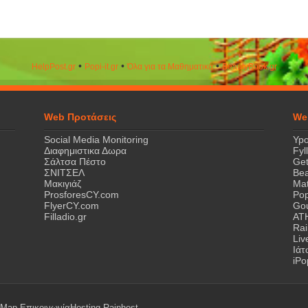
•
•
•
HelpPost.gr
Popi-it.gr
Όλα για τα Μαθηματικά
ΒeautyΒook.gr
Web Προτάσεις
We
Social Media Monitoring
Ypo
Διαφημιστικα Δωρα
Fyl
Σάλτσα Πέστο
Get
ΣΝΙΤΣΕΛ
Bea
Μακιγιάζ
Mat
ProsforesCY.com
Pop
FlyerCY.com
Gou
Filladio.gr
AT
Rai
Liv
Ιά
iPo