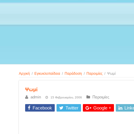
Αρχική
/
Εγκυκλοπαίδεια
/
Παράδοση
/
Παροιμίες
/
Ψωμί
Ψωμί
admin
Παροιμίες
15 Φεβρουαρίου, 2006
Facebook
Twitter
Google +
Link