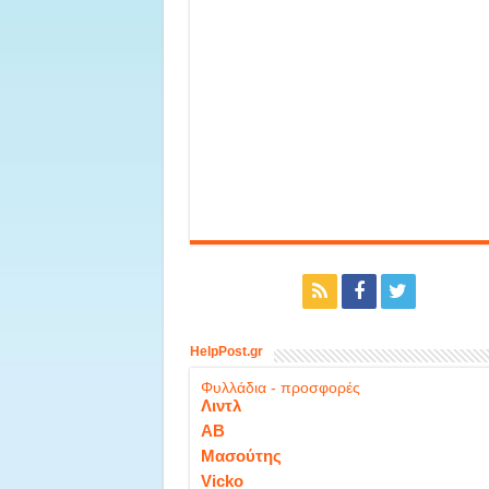
HelpPost.gr
Φυλλάδια - προσφορές
Λιντλ
ΑΒ
Μασούτης
Vicko