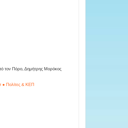
πό τον Πόρο, Δημήτρης Μορόκος
r ● Πολίτες & ΚΕΠ