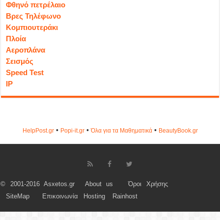
Φθηνό πετρέλαιο
Βρες Τηλέφωνο
Κομπιουτεράκι
Πλοία
Αεροπλάνα
Σεισμός
Speed Test
IP
•
•
•
HelpPost.gr
Popi-it.gr
Όλα για τα Μαθηματικά
ΒeautyΒook.gr
© 2001-2016 Asxetos.gr
About us
Όροι Χρήσης
SiteMap
Επικοινωνία
Hosting
Rainhost