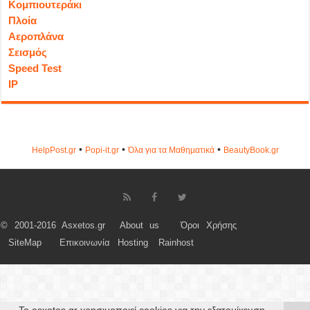
Κομπιουτεράκι
Πλοία
Αεροπλάνα
Σεισμός
Speed Test
IP
•
•
•
HelpPost.gr
Popi-it.gr
Όλα για τα Μαθηματικά
ΒeautyΒook.gr
© 2001-2016 Asxetos.gr
About us
Όροι Χρήσης
SiteMap
Επικοινωνία
Hosting
Rainhost