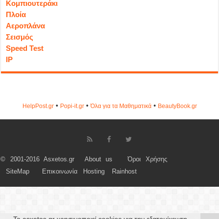
Κομπιουτεράκι
Πλοία
Αεροπλάνα
Σεισμός
Speed Test
IP
•
•
•
HelpPost.gr
Popi-it.gr
Όλα για τα Μαθηματικά
ΒeautyΒook.gr
© 2001-2016 Asxetos.gr
About us
Όροι Χρήσης
SiteMap
Επικοινωνία
Hosting
Rainhost