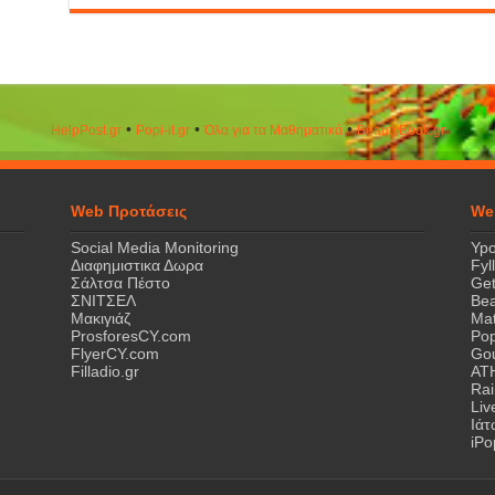
•
•
•
HelpPost.gr
Popi-it.gr
Όλα για τα Μαθηματικά
ΒeautyΒook.gr
Web Προτάσεις
We
Social Media Monitoring
Ypo
Διαφημιστικα Δωρα
Fyl
Σάλτσα Πέστο
Get
ΣΝΙΤΣΕΛ
Bea
Μακιγιάζ
Mat
ProsforesCY.com
Pop
FlyerCY.com
Gou
Filladio.gr
AT
Rai
Liv
Ιά
iPo