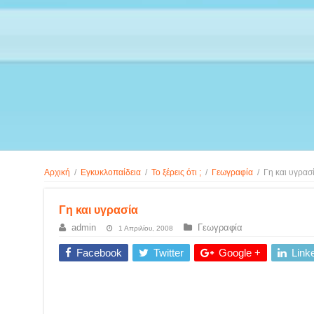
Αρχική
/
Εγκυκλοπαίδεια
/
Το ξέρεις ότι ;
/
Γεωγραφία
/
Γη και υγρασ
Γη και υγρασία
admin
Γεωγραφία
1 Απριλίου, 2008
Facebook
Twitter
Google +
Link