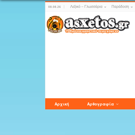
Λεξικό – Γλωσσάρια
Παράδοση
08.08.26
Αρχική
Αρθογραφία