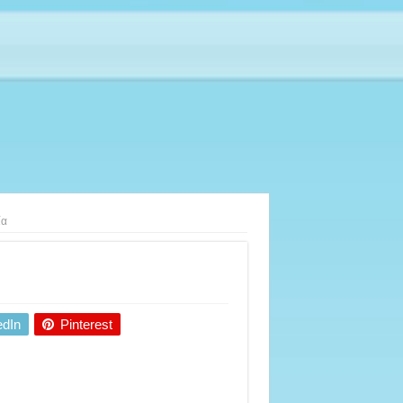
ία
edIn
Pinterest