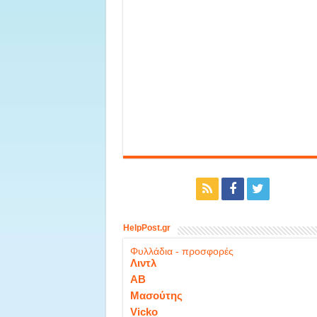
HelpPost.gr
Φυλλάδια - προσφορές
Λιντλ
ΑΒ
Μασούτης
Vicko