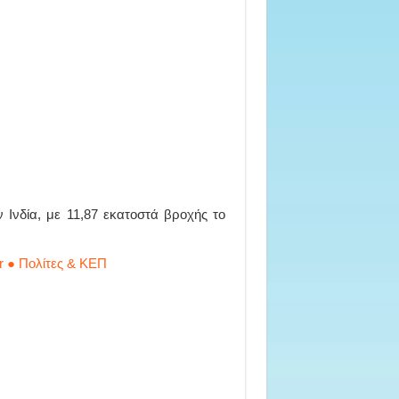
 Ινδία, με 11,87 εκατοστά βροχής το
r ● Πολίτες & ΚΕΠ