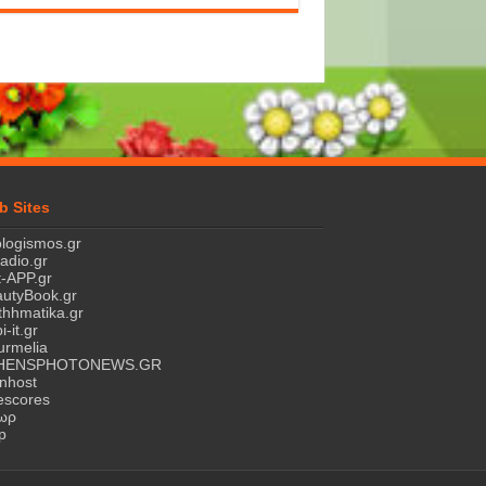
b Sites
logismos.gr
ladio.gr
-APP.gr
utyBook.gr
hhmatika.gr
i-it.gr
rmelia
HENSPHOTONEWS.GR
nhost
escores
τωρ
p