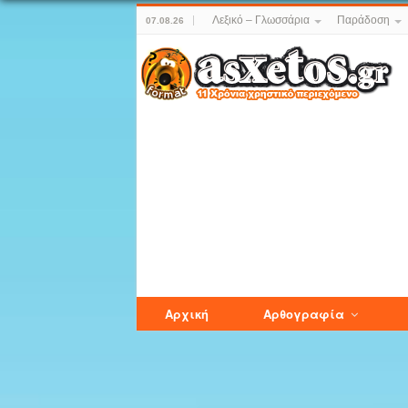
Λεξικό – Γλωσσάρια
Παράδοση
07.08.26
Αρχική
Αρθογραφία