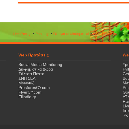
•
•
•
HelpPost.gr
Popi-it.gr
Όλα για τα Μαθηματικά
ΒeautyΒook.gr
Web Προτάσεις
We
Social Media Monitoring
Ypo
Διαφημιστικα Δωρα
Fyl
Σάλτσα Πέστο
Get
ΣΝΙΤΣΕΛ
Bea
Μακιγιάζ
Mat
ProsforesCY.com
Pop
FlyerCY.com
Gou
Filladio.gr
AT
Rai
Liv
Ιά
iPo