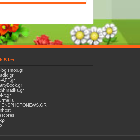
b Sites
logismos.gr
ladio.gr
-APP.gr
utyBook.gr
hhmatika.gr
i-it.gr
rmelia
HENSPHOTONEWS.GR
nhost
escores
τωρ
p