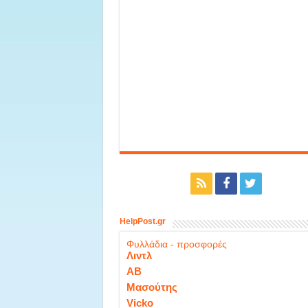
HelpPost.gr
Φυλλάδια - προσφορές
Λιντλ
ΑΒ
Μασούτης
Vicko