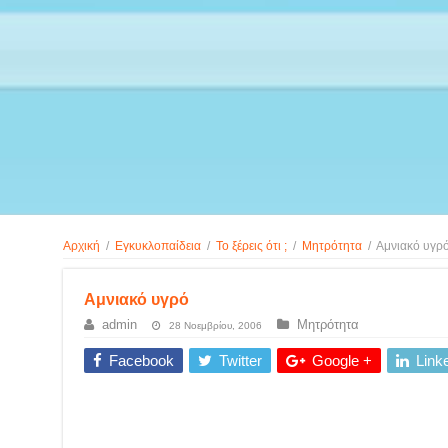
Αρχική
/
Εγκυκλοπαίδεια
/
Το ξέρεις ότι ;
/
Μητρότητα
/
Αμνιακό υγρ
Αμνιακό υγρό
admin
Μητρότητα
28 Νοεμβρίου, 2006
Facebook
Twitter
Google +
Link