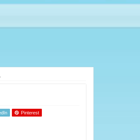
ό
edIn
Pinterest