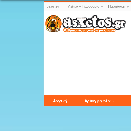
Λεξικό – Γλωσσάρια
Παράδοση
06.08.26
Αρχική
Αρθογραφία