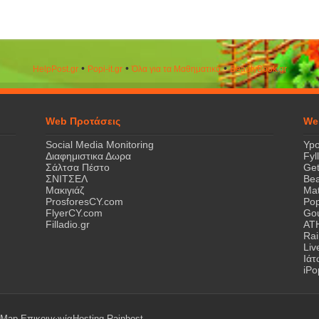
•
•
•
HelpPost.gr
Popi-it.gr
Όλα για τα Μαθηματικά
ΒeautyΒook.gr
Web Προτάσεις
We
Social Media Monitoring
Ypo
Διαφημιστικα Δωρα
Fyl
Σάλτσα Πέστο
Get
ΣΝΙΤΣΕΛ
Bea
Μακιγιάζ
Mat
ProsforesCY.com
Pop
FlyerCY.com
Gou
Filladio.gr
AT
Rai
Liv
Ιά
iPo