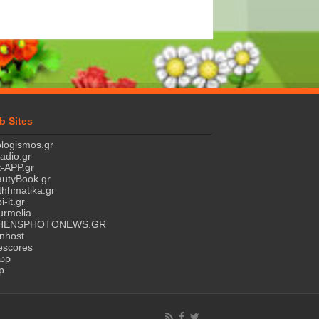
b Sites
logismos.gr
ladio.gr
-APP.gr
utyBook.gr
hhmatika.gr
i-it.gr
rmelia
HENSPHOTONEWS.GR
nhost
escores
τωρ
p