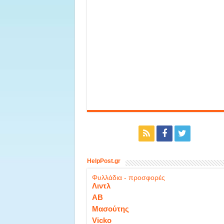
HelpPost.gr
Φυλλάδια - προσφορές
Λιντλ
ΑΒ
Μασούτης
Vicko