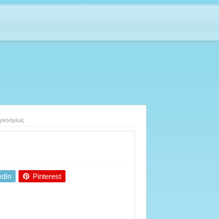
αγκοσμίως
edIn
Pinterest