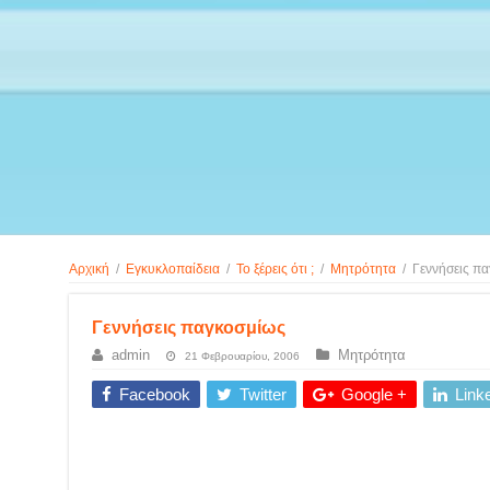
Αρχική
/
Εγκυκλοπαίδεια
/
Το ξέρεις ότι ;
/
Μητρότητα
/
Γεννήσεις π
Γεννήσεις παγκοσμίως
admin
Μητρότητα
21 Φεβρουαρίου, 2006
Facebook
Twitter
Google +
Link