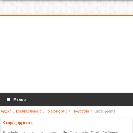
Μενού
Αρχική
/
Εγκυκλοπαίδεια
/
Το ξέρεις ότι ;
/
Γεωγραφία
/
Καφές φραπέ
Καφές φραπέ
admin
Γεωγραφία
,
Ποτό - Αφέψημα