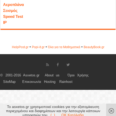
Αεροπλάνα
Σεισμός
Speed Test
IP
•
•
•
HelpPost.gr
Popi-it.gr
Όλα για τα Μαθηματικά
ΒeautyΒook.gr
© 2001-2016 Asxetos.gr
About us
Όροι Χρήσης
SiteMap
Επικοινωνία
Hosting
Rainhost
Το asxetos.gr χρησιμοποιεί cookies για την εξατομίκευση
περιεχομένου και διαφημίσεων και την λειτουργία κάποιων
υπηρεσιών του.
(..)
OK Κατάλαβα