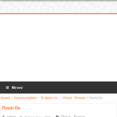
Μενού
Αρχική
/
Εγκυκλοπαίδεια
/
Το ξέρεις ότι ;
/
Πτηνά - Έντομα
/
Πουλί Ου
Πουλί Ου
admin
Πτηνά - Έντομα