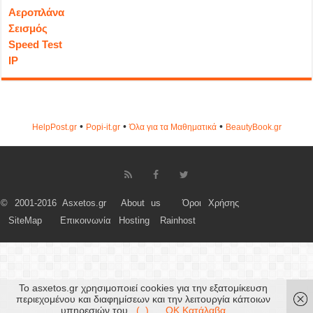
Αεροπλάνα
Σεισμός
Speed Test
IP
•
•
•
HelpPost.gr
Popi-it.gr
Όλα για τα Μαθηματικά
ΒeautyΒook.gr
© 2001-2016 Asxetos.gr
About us
Όροι Χρήσης
SiteMap
Επικοινωνία
Hosting
Rainhost
Το asxetos.gr χρησιμοποιεί cookies για την εξατομίκευση
περιεχομένου και διαφημίσεων και την λειτουργία κάποιων
υπηρεσιών του.
(..)
OK Κατάλαβα