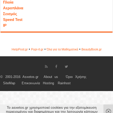
Πλοία
Αεροπλάνα
Σεισμός
Speed Test
IP
•
•
•
HelpPost.gr
Popi-it.gr
Όλα για τα Μαθηματικά
ΒeautyΒook.gr
© 2001-2016 Asxetos.gr
About us
Όροι Χρήσης
SiteMap
Επικοινωνία
Hosting
Rainhost
Το asxetos.gr χρησιμοποιεί cookies για την εξατομίκευση
περιεχομένου και διαφημίσεων και την λειτουργία κάποιων