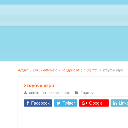
Αρχική
/
Εγκυκλοπαίδεια
/
Το ξέρεις ότι ;
/
Σύμπαν
/
Σταγόνα νερό
Σταγόνα νερό
admin
Σύμπαν
1 Απριλίου, 2008
Facebook
Twitter
Google +
Link