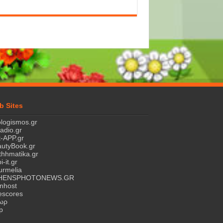
b Sites
logismos.gr
ladio.gr
-APP.gr
utyBook.gr
hhmatika.gr
i-it.gr
rmelia
HENSPHOTONEWS.GR
nhost
escores
τωρ
p