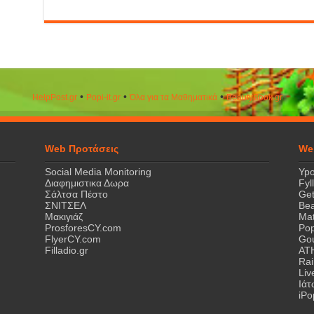
•
•
•
HelpPost.gr
Popi-it.gr
Όλα για τα Μαθηματικά
ΒeautyΒook.gr
Web Προτάσεις
We
Social Media Monitoring
Ypo
Διαφημιστικα Δωρα
Fyl
Σάλτσα Πέστο
Get
ΣΝΙΤΣΕΛ
Bea
Μακιγιάζ
Mat
ProsforesCY.com
Pop
FlyerCY.com
Gou
Filladio.gr
AT
Rai
Liv
Ιά
iPo