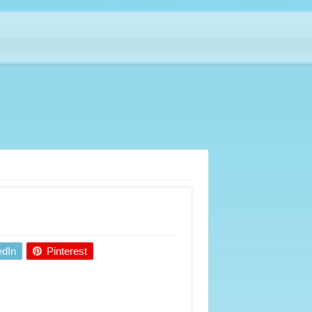
edIn
Pinterest