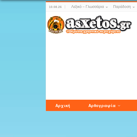
Λεξικό – Γλωσσάρια
Παράδοση
10.08.26
Αρχική
Αρθογραφία