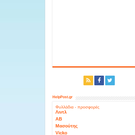
HelpPost.gr
Φυλλάδια - προσφορές
Λιντλ
ΑΒ
Μασούτης
Vicko