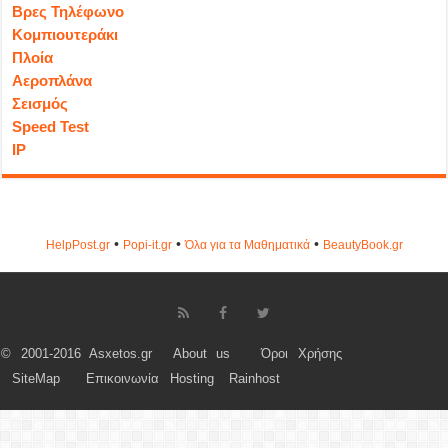
Βρες Τηλέφωνο
Κομπιουτεράκι
Πλοία
Αεροπλάνα
Σεισμός
Speed Test
IP
•
•
•
HelpPost.gr
Popi-it.gr
Όλα για τα Μαθηματικά
ΒeautyΒook.gr
© 2001-2016 Asxetos.gr
About us
Όροι Χρήσης
SiteMap
Επικοινωνία
Hosting
Rainhost