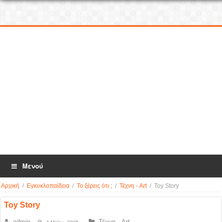
Μενού
Αρχική
/
Εγκυκλοπαίδεια
/
Το ξέρεις ότι ;
/
Τέχνη - Art
/
Toy Story
Toy Story
admin
Τέχνη - Art