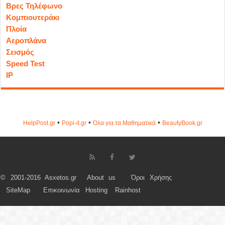
Βρες Τηλέφωνο
Κομπιουτεράκι
Πλοία
Αεροπλάνα
Σεισμός
Speed Test
IP
•
•
•
HelpPost.gr
Popi-it.gr
Όλα για τα Μαθηματικά
ΒeautyΒook.gr
© 2001-2016 Asxetos.gr
About us
Όροι Χρήσης
SiteMap
Επικοινωνία
Hosting
Rainhost