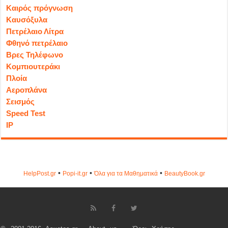
Καιρός πρόγνωση
Καυσόξυλα
Πετρέλαιο Λίτρα
Φθηνό πετρέλαιο
Βρες Τηλέφωνο
Κομπιουτεράκι
Πλοία
Αεροπλάνα
Σεισμός
Speed Test
IP
•
•
•
HelpPost.gr
Popi-it.gr
Όλα για τα Μαθηματικά
ΒeautyΒook.gr