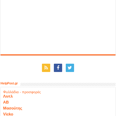
HelpPost.gr
Φυλλάδια - προσφορές
Λιντλ
ΑΒ
Μασούτης
Vicko