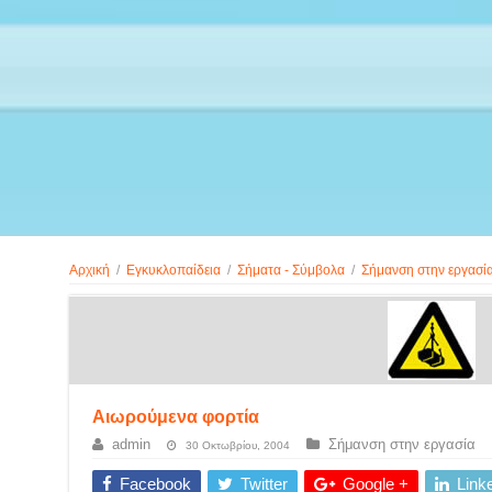
Αρχική
/
Εγκυκλοπαίδεια
/
Σήματα - Σύμβολα
/
Σήμανση στην εργασί
Aιωρούμενα φορτία
admin
Σήμανση στην εργασία
30 Οκτωβρίου, 2004
Facebook
Twitter
Google +
Link