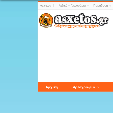
Λεξικό – Γλωσσάρια
Παράδοση
06.08.26
Αρχική
Αρθογραφία