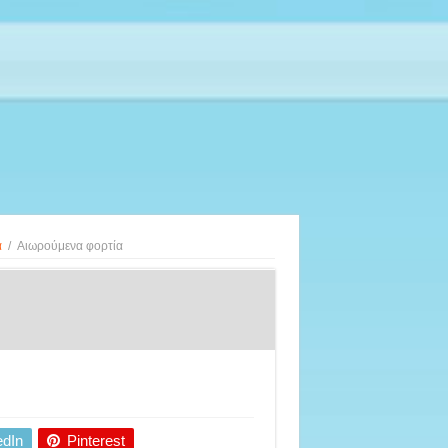
α
/
Aιωρούμενα φορτία
edIn
Pinterest