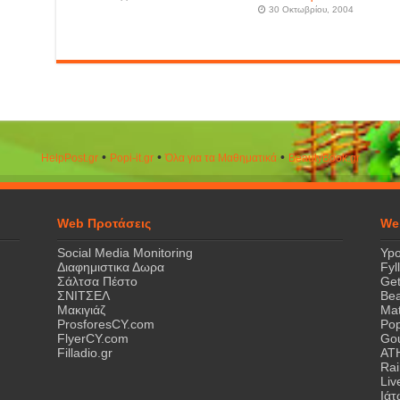
30 Οκτωβρίου, 2004
•
•
•
HelpPost.gr
Popi-it.gr
Όλα για τα Μαθηματικά
ΒeautyΒook.gr
Web Προτάσεις
We
Social Media Monitoring
Ypo
Διαφημιστικα Δωρα
Fyl
Σάλτσα Πέστο
Get
ΣΝΙΤΣΕΛ
Bea
Μακιγιάζ
Mat
ProsforesCY.com
Pop
FlyerCY.com
Gou
Filladio.gr
AT
Rai
Liv
Ιά