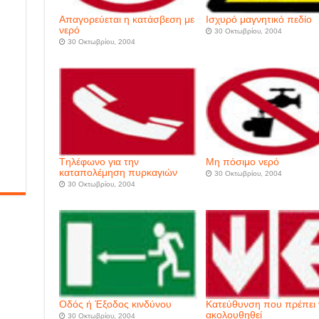
Aπαγορεύεται η κατάσβεση με
Iσχυρό μαγνητικό πεδίο
νερό
30 Οκτωβρίου, 2004
30 Οκτωβρίου, 2004
Tηλέφωνο για την
Mη πόσιμο νερό
καταπολέμηση πυρκαγιών
30 Οκτωβρίου, 2004
30 Οκτωβρίου, 2004
Oδός ή Έξοδος κινδύνου
Kατεύθυνση που πρέπει 
ακολουθηθεί
30 Οκτωβρίου, 2004