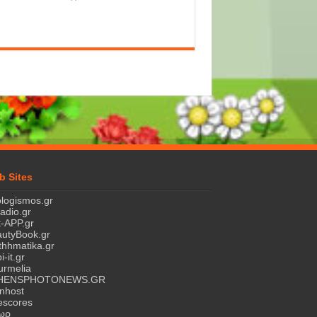
b Sites
logismos.gr
ladio.gr
-APP.gr
utyBook.gr
hhmatika.gr
i-it.gr
rmelia
HENSPHOTONEWS.GR
nhost
escores
τωρ