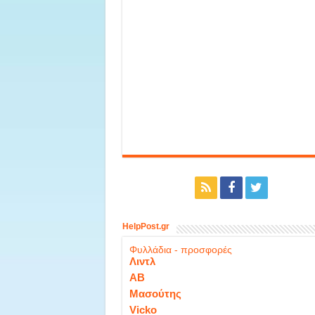
HelpPost.gr
Φυλλάδια - προσφορές
Λιντλ
ΑΒ
Μασούτης
Vicko