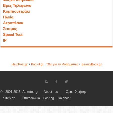
Βρες Τηλέφωνο
Κομπιουτεράκι
Πλοία
Αεροπλάνα
Σεισμός
Speed Test
IP
•
•
•
HelpPost.gr
Popi-it.gr
Όλα για τα Μαθηματικά
ΒeautyΒook.gr
© 2001-2016 Asxetos.gr
About us
Όροι Χρήσης
SiteMap
Επικοινωνία
Hosting
Rainhost