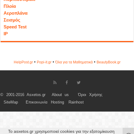
Πλοία
Αεροπλάνα
Σεισμός
Speed Test
IP
•
•
•
HelpPost.gr
Popi-it.gr
Όλα για τα Μαθηματικά
ΒeautyΒook.gr
© 2001-2016 Asxetos.gr
About us
Όροι Χρήσης
SiteMap
Επικοινωνία
Hosting
Rainhost
Το asxetos.gr χρησιμοποιεί cookies για την εξατομίκευση