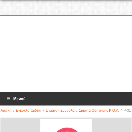
Μενού
Αρχική
/
Εγκυκλοπαίδεια
/
Σήματα - Σύμβολα
/
Σήματα Οδήγησης Κ.Ο.Κ.
/
P-31