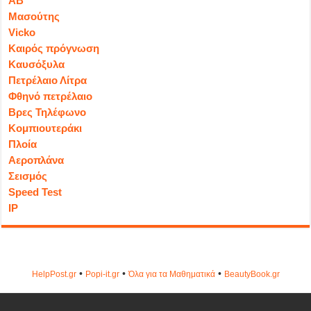
ΑΒ
Μασούτης
Vicko
Καιρός πρόγνωση
Καυσόξυλα
Πετρέλαιο Λίτρα
Φθηνό πετρέλαιο
Βρες Τηλέφωνο
Κομπιουτεράκι
Πλοία
Αεροπλάνα
Σεισμός
Speed Test
IP
•
•
•
HelpPost.gr
Popi-it.gr
Όλα για τα Μαθηματικά
ΒeautyΒook.gr