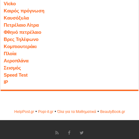
Vicko
Καιρός πρόγνωση
Καυσόξυλα
Πετρέλαιο Λίτρα
Φθηνό πετρέλαιο
Βρες Τηλέφωνο
Κομπιουτεράκι
Πλοία
Αεροπλάνα
Σεισμός
Speed Test
IP
•
•
•
HelpPost.gr
Popi-it.gr
Όλα για τα Μαθηματικά
ΒeautyΒook.gr