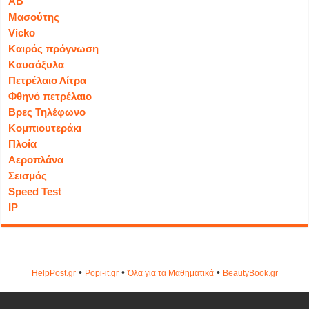
ΑΒ
Μασούτης
Vicko
Καιρός πρόγνωση
Καυσόξυλα
Πετρέλαιο Λίτρα
Φθηνό πετρέλαιο
Βρες Τηλέφωνο
Κομπιουτεράκι
Πλοία
Αεροπλάνα
Σεισμός
Speed Test
IP
•
•
•
HelpPost.gr
Popi-it.gr
Όλα για τα Μαθηματικά
ΒeautyΒook.gr