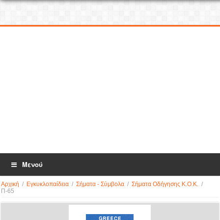
Μενού
Αρχική
/
Εγκυκλοπαίδεια
/
Σήματα - Σύμβολα
/
Σήματα Οδήγησης Κ.Ο.Κ.
/
Π-65