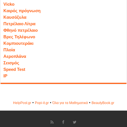
Vicko
Καιρός πρόγνωση
Καυσόξυλα
Πετρέλαιο Λίτρα
Φθηνό πετρέλαιο
Βρες Τηλέφωνο
Κομπιουτεράκι
Πλοία
Αεροπλάνα
Σεισμός
Speed Test
IP
•
•
•
HelpPost.gr
Popi-it.gr
Όλα για τα Μαθηματικά
ΒeautyΒook.gr