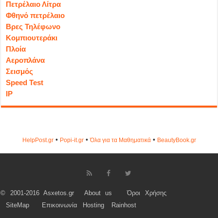
Πετρέλαιο Λίτρα
Φθηνό πετρέλαιο
Βρες Τηλέφωνο
Κομπιουτεράκι
Πλοία
Αεροπλάνα
Σεισμός
Speed Test
IP
•
•
•
HelpPost.gr
Popi-it.gr
Όλα για τα Μαθηματικά
ΒeautyΒook.gr
© 2001-2016 Asxetos.gr
About us
Όροι Χρήσης
SiteMap
Επικοινωνία
Hosting
Rainhost