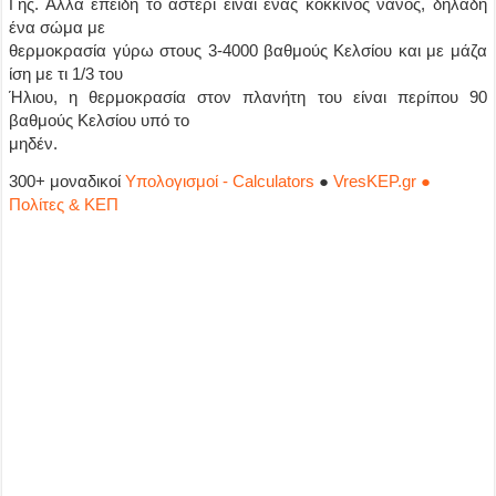
Γης. Αλλά επειδή το αστέρι είναι ένας κόκκινος νάνος, δηλαδή
ένα σώμα με
θερμοκρασία γύρω στους 3-4000 βαθμούς Κελσίου και με μάζα
ίση με τι 1/3 του
Ήλιου, η θερμοκρασία στον πλανήτη του είναι περίπου 90
βαθμούς Κελσίου υπό το
μηδέν.
300+ μοναδικοί
Υπολογισμοί - Calculators
●
VresKEP.gr ●
Πολίτες & ΚΕΠ