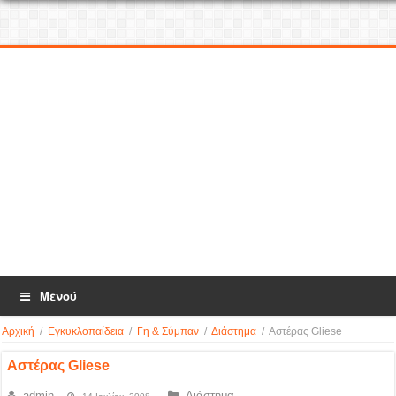
Μενού
Αρχική
/
Εγκυκλοπαίδεια
/
Γη & Σύμπαν
/
Διάστημα
/
Αστέρας Gliese
Αστέρας Gliese
admin
Διάστημα