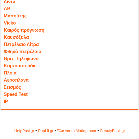
Λιντλ
ΑΒ
Μασούτης
Vicko
Καιρός πρόγνωση
Καυσόξυλα
Πετρέλαιο Λίτρα
Φθηνό πετρέλαιο
Βρες Τηλέφωνο
Κομπιουτεράκι
Πλοία
Αεροπλάνα
Σεισμός
Speed Test
IP
•
•
•
HelpPost.gr
Popi-it.gr
Όλα για τα Μαθηματικά
ΒeautyΒook.gr