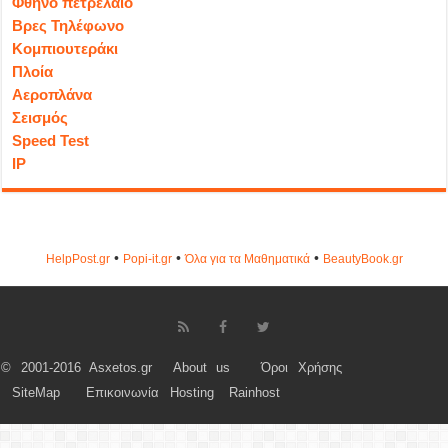
Φθηνό πετρέλαιο
Βρες Τηλέφωνο
Κομπιουτεράκι
Πλοία
Αεροπλάνα
Σεισμός
Speed Test
IP
•
•
•
HelpPost.gr
Popi-it.gr
Όλα για τα Μαθηματικά
ΒeautyΒook.gr
© 2001-2016 Asxetos.gr
About us
Όροι Χρήσης
SiteMap
Επικοινωνία
Hosting
Rainhost