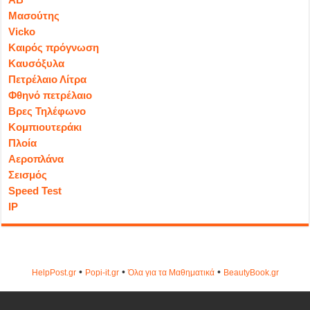
Μασούτης
Vicko
Καιρός πρόγνωση
Καυσόξυλα
Πετρέλαιο Λίτρα
Φθηνό πετρέλαιο
Βρες Τηλέφωνο
Κομπιουτεράκι
Πλοία
Αεροπλάνα
Σεισμός
Speed Test
IP
•
•
•
HelpPost.gr
Popi-it.gr
Όλα για τα Μαθηματικά
ΒeautyΒook.gr