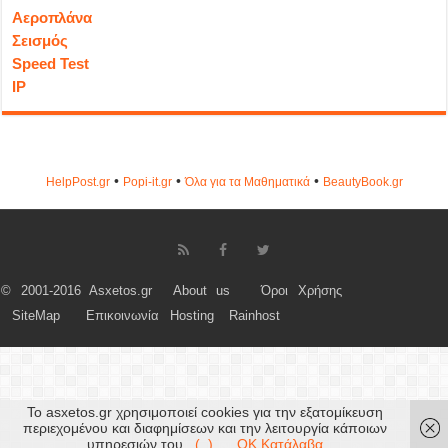
Αεροπλάνα
Σεισμός
Speed Test
IP
•
•
•
HelpPost.gr
Popi-it.gr
Όλα για τα Μαθηματικά
ΒeautyΒook.gr
© 2001-2016 Asxetos.gr
About us
Όροι Χρήσης
SiteMap
Επικοινωνία
Hosting
Rainhost
Το asxetos.gr χρησιμοποιεί cookies για την εξατομίκευση
περιεχομένου και διαφημίσεων και την λειτουργία κάποιων
υπηρεσιών του.
(..)
OK Κατάλαβα