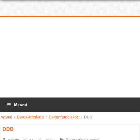
Μενού
Αρχική
/
Εγκυκλοπαίδεια
/
Συναρτήσεις excel
/
DDB
DDB
admin
Συναρτήσεις excel