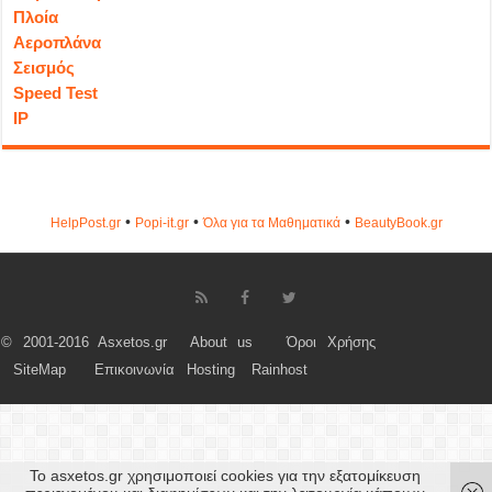
Πλοία
Αεροπλάνα
Σεισμός
Speed Test
IP
•
•
•
HelpPost.gr
Popi-it.gr
Όλα για τα Μαθηματικά
ΒeautyΒook.gr
© 2001-2016 Asxetos.gr
About us
Όροι Χρήσης
SiteMap
Επικοινωνία
Hosting
Rainhost
Το asxetos.gr χρησιμοποιεί cookies για την εξατομίκευση