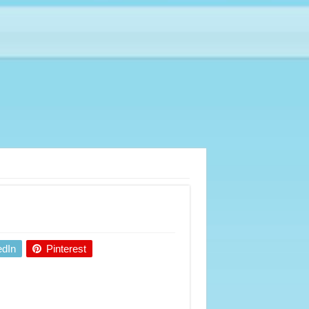
edIn
Pinterest