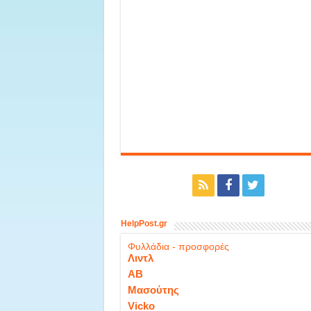
HelpPost.gr
Φυλλάδια - προσφορές
Λιντλ
ΑΒ
Μασούτης
Vicko