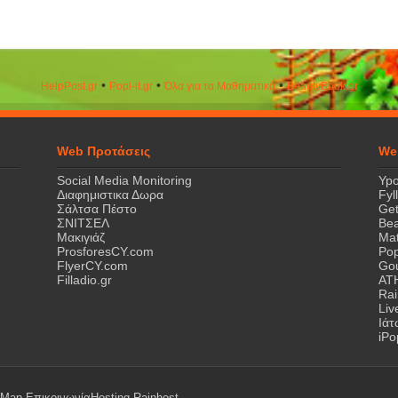
•
•
•
HelpPost.gr
Popi-it.gr
Όλα για τα Μαθηματικά
ΒeautyΒook.gr
Web Προτάσεις
We
Social Media Monitoring
Ypo
Διαφημιστικα Δωρα
Fyl
Σάλτσα Πέστο
Get
ΣΝΙΤΣΕΛ
Bea
Μακιγιάζ
Mat
ProsforesCY.com
Pop
FlyerCY.com
Gou
Filladio.gr
AT
Rai
Liv
Ιά
iPo