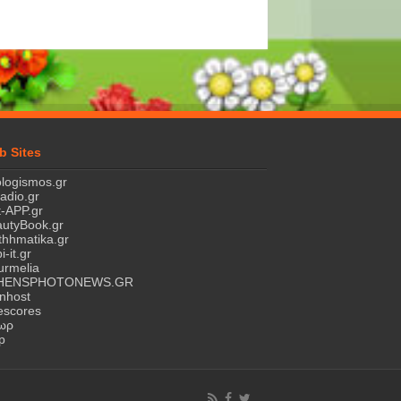
b Sites
logismos.gr
ladio.gr
-APP.gr
utyBook.gr
hhmatika.gr
i-it.gr
rmelia
HENSPHOTONEWS.GR
nhost
escores
τωρ
p