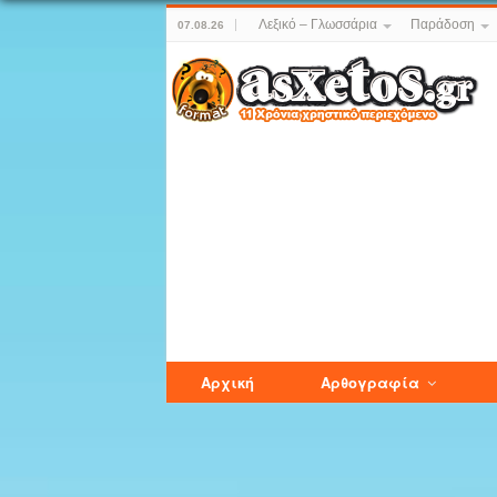
Λεξικό – Γλωσσάρια
Παράδοση
07.08.26
Αρχική
Αρθογραφία