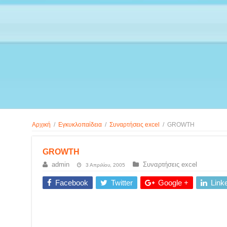
Αρχική
/
Εγκυκλοπαίδεια
/
Συναρτήσεις excel
/
GROWTH
GROWTH
admin
Συναρτήσεις excel
3 Απριλίου, 2005
Facebook
Twitter
Google +
Link