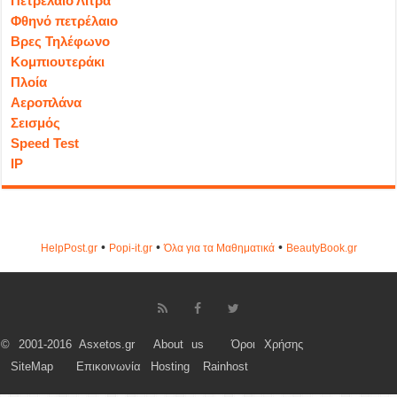
Πετρέλαιο Λίτρα
Φθηνό πετρέλαιο
Βρες Τηλέφωνο
Κομπιουτεράκι
Πλοία
Αεροπλάνα
Σεισμός
Speed Test
IP
•
•
•
HelpPost.gr
Popi-it.gr
Όλα για τα Μαθηματικά
ΒeautyΒook.gr
© 2001-2016 Asxetos.gr
About us
Όροι Χρήσης
SiteMap
Επικοινωνία
Hosting
Rainhost