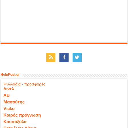
HelpPost.gr
Φυλλάδια - προσφορές
Λιντλ
ΑΒ
Μασούτης
Vicko
Καιρός πρόγνωση
Καυσόξυλα