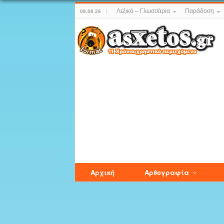
Λεξικό – Γλωσσάρια
Παράδοση
08.08.26
Αρχική
Αρθογραφία