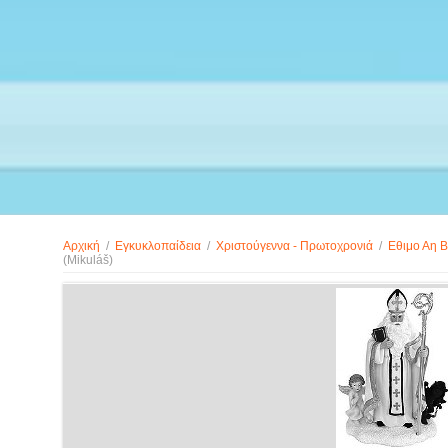
Αρχική
/
Εγκυκλοπαίδεια
/
Χριστούγεννα - Πρωτοχρονιά
/
Εθιμο Αη Β
(Mikuláš)