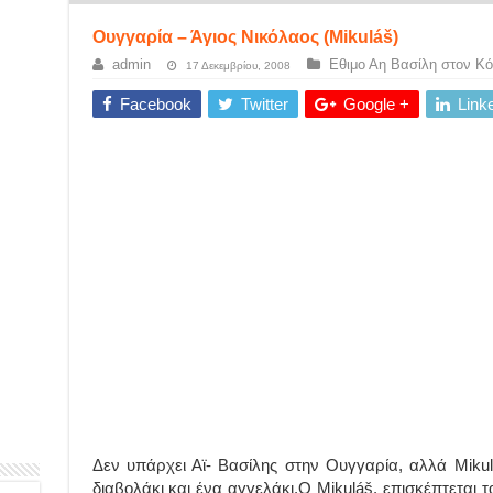
Ουγγαρία – Άγιος Νικόλαος (Mikuláš)
admin
Εθιμο Αη Βασίλη στον Κ
17 Δεκεμβρίου, 2008
Facebook
Twitter
Google +
Link
Δεν υπάρχει Αϊ- Βασίλης στην Ουγγαρία, αλλά Miku
διαβολάκι και ένα αγγελάκι.Ο Mikuláš. επισκέπτεται τ