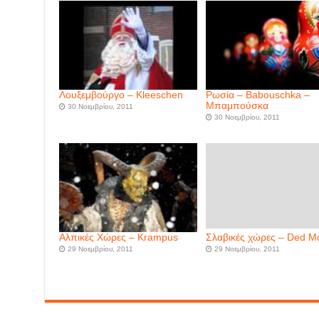
Λουξεμβούργο – Kleeschen
Ρωσία – Babouschka –
Μπαμπούσκα
30 Νοεμβρίου, 2011
30 Νοεμβρίου, 2011
Aλπικές Χώρες – Krampus
Σλαβικές χώρες – Ded M
29 Νοεμβρίου, 2011
29 Νοεμβρίου, 2011