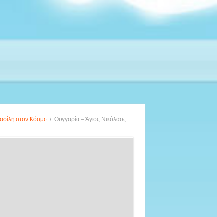
ασίλη στον Κόσμο
/
Ουγγαρία – Άγιος Νικόλαος