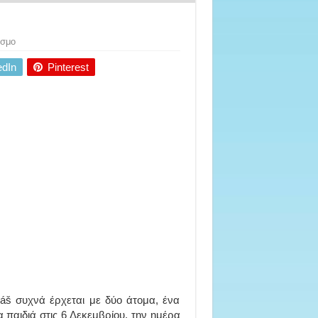
όσμο
edIn
Pinterest
láš συχνά έρχεται με δύο άτομα, ένα
α παιδιά στις 6 Δεκεμβρίου, την ημέρα