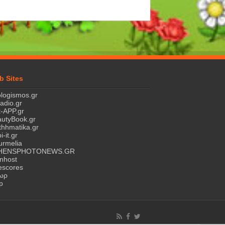
b Sites
logismos.gr
ladio.gr
-APP.gr
utyBook.gr
hhmatika.gr
i-it.gr
rmelia
HENSPHOTONEWS.GR
nhost
escores
τωρ
p