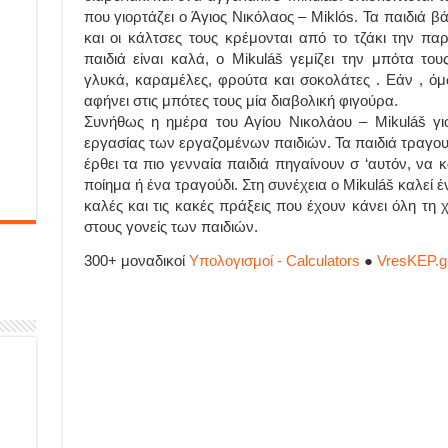
που γιορτάζει ο Άγιος Νικόλαος – Miklós. Τα παιδιά 
και οι κάλτσες τους κρέμονται από το τζάκι την π
παιδιά είναι καλά, ο Mikuláš γεμίζει την μπότα τ
γλυκά, καραμέλες, φρούτα και σοκολάτες . Εάν , όμω
αφήνει στις μπότες τους μία διαβολική φιγούρα.
Συνήθως η ημέρα του Αγίου Νικολάου – Mikuláš γι
εργασίας των εργαζομένων παιδιών. Τα παιδιά τραγου
έρθει τα πιο γενναία παιδιά πηγαίνουν σ ‘αυτόν, να 
ποίημα ή ένα τραγούδι. Στη συνέχεια ο Mikuláš καλεί έν
καλές και τις κακές πράξεις που έχουν κάνει όλη τη 
στους γονείς των παιδιών.
300+ μοναδικοί
Υπολογισμοί - Calculators
●
VresKEP.g