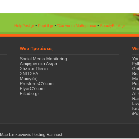
•
•
•
HelpPost.gr
Popi-it.gr
Όλα για τα Μαθηματικά
ΒeautyΒook.gr
Web Προτάσεις
We
Social Media Monitoring
Ypo
Διαφημιστικα Δωρα
Fyl
Σάλτσα Πέστο
Get
ΣΝΙΤΣΕΛ
Bea
Μακιγιάζ
Mat
ProsforesCY.com
Pop
FlyerCY.com
Gou
Filladio.gr
AT
Rai
Liv
Ιά
iPo
eMap
Επικοινωνία
Hosting
Rainhost