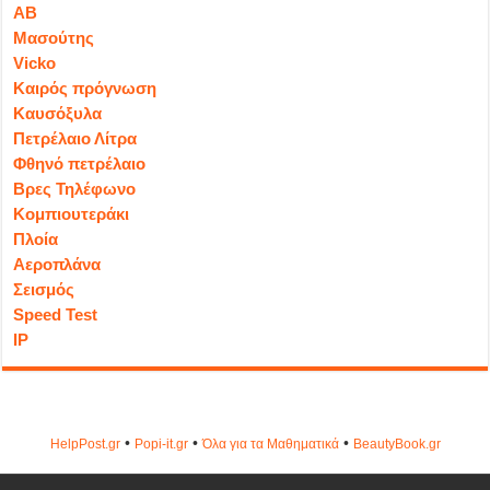
ΑΒ
Μασούτης
Vicko
Καιρός πρόγνωση
Καυσόξυλα
Πετρέλαιο Λίτρα
Φθηνό πετρέλαιο
Βρες Τηλέφωνο
Κομπιουτεράκι
Πλοία
Αεροπλάνα
Σεισμός
Speed Test
IP
•
•
•
HelpPost.gr
Popi-it.gr
Όλα για τα Μαθηματικά
ΒeautyΒook.gr